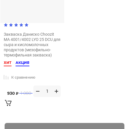
Закваска Даниско Choozit
МА 4001/4002 LYO 25 DCU для
сыра и кисломолочных
продуктов (мезофильно-
термофильная закваска)
ХИТ
АКЦИЯ
К сравнению
930
1 080
₽